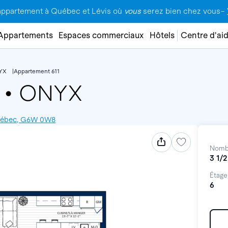
appartement à Québec et Lévis où
vous
serez bien chez vous–
Appartements
Espaces commerciaux
Hôtels
Centre d'ai
YX
Appartement 611
1
•
ONYX
 Québec, G6W 0W8
Nomb
3 1/2
Étage
6