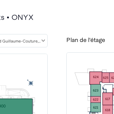
ts • ONYX
Plan de l'étage
3900 boulevard Guillaume-Couture, G6W 0W8 (27)