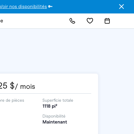
Voir nos disponibilités
🔑
de
25 $
/ mois
re de pièces
Superficie totale
1118 pi²
Disponibilité
Maintenant