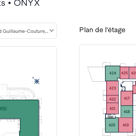
ts • ONYX
Plan de l'étage
3900 boulevard Guillaume-Couture, G6W 0W8 (27)