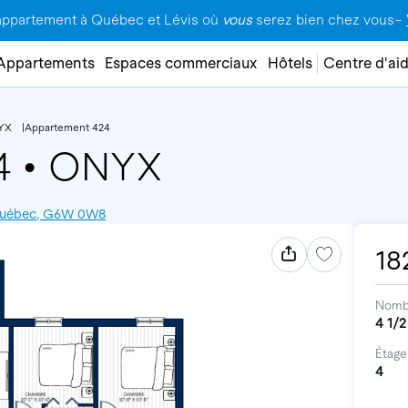
appartement à Québec et Lévis où
vous
serez bien chez vous–
Appartements
Espaces commerciaux
Hôtels
Centre d'ai
YX
Appartement 424
24
•
ONYX
 Québec, G6W 0W8
18
Nomb
4 1/2
Étage
4