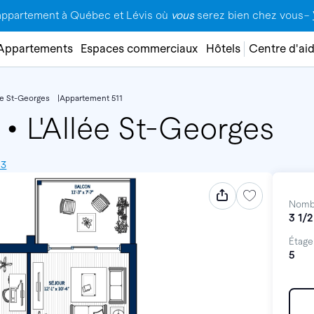
appartement à Québec et Lévis où
vous
serez bien chez vous–
Appartements
Espaces commerciaux
Hôtels
Centre d'ai
lée St-Georges
Appartement 511
1
•
L'Allée St-Georges
G3
Nomb
3 1/2
Étage
5