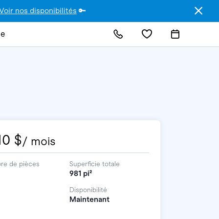
Voir nos disponibilités
🔑
de
10 $
/ mois
re de pièces
Superficie totale
981 pi²
Disponibilité
Maintenant