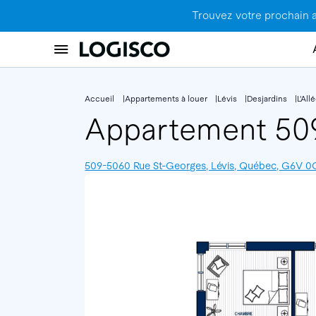
Trouvez votre prochain 
Accueil
Appartements à louer
Lévis
Desjardins
L'Al
Appartement 5
509-5060 Rue St-Georges, Lévis, Québec, G6V 0