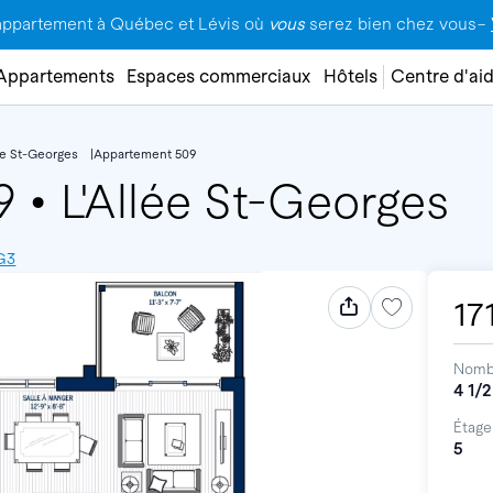
appartement à Québec et Lévis où
vous
serez bien chez vous–
Appartements
Espaces commerciaux
Hôtels
Centre d'ai
lée St-Georges
Appartement 509
09
•
L'Allée St-Georges
G3
17
Nomb
4 1/2
Étage
5