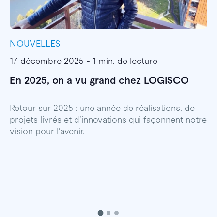
NOUVELLES
I
17 décembre 2025 - 1 min. de lecture
1
En 2025, on a vu grand chez LOGISCO
E
l
Retour sur 2025 : une année de réalisations, de
projets livrés et d’innovations qui façonnent notre
E
vision pour l’avenir.
p