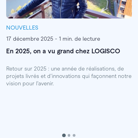
NOUVELLES
I
17 décembre 2025 - 1 min. de lecture
1
En 2025, on a vu grand chez LOGISCO
E
l
Retour sur 2025 : une année de réalisations, de
projets livrés et d’innovations qui façonnent notre
E
vision pour l’avenir.
p