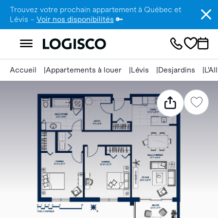
Trouvez votre prochain appartement à Québec et
Lévis –
Voir nos disponibilités
🔑
Accueil
Appartements à louer
Lévis
Desjardins
L'A