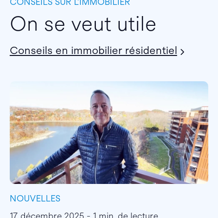
CONSEILS SUR L’IMMOBILIER
On se veut utile
Conseils en immobilier résidentiel
NOUVELLES
I
17 décembre 2025 - 1 min. de lecture
1