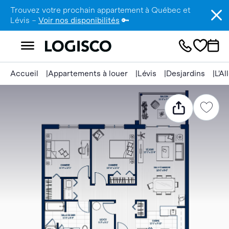
Trouvez votre prochain appartement à Québec et
Lévis –
Voir nos disponibilités
🔑
Accueil
Appartements à louer
Lévis
Desjardins
L'A