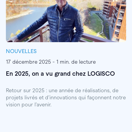
NOUVELLES
I
17 décembre 2025 - 1 min. de lecture
1
En 2025, on a vu grand chez LOGISCO
E
l
Retour sur 2025 : une année de réalisations, de
projets livrés et d’innovations qui façonnent notre
E
vision pour l’avenir.
p