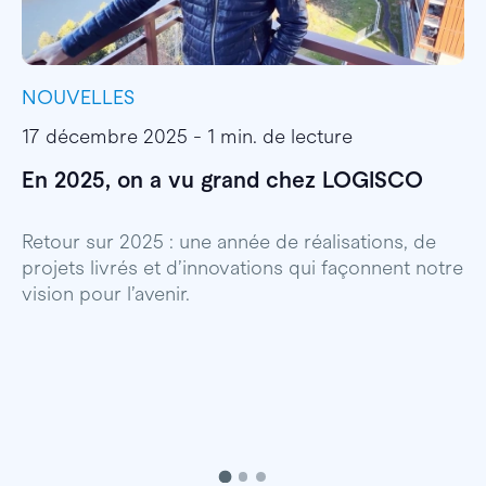
NOUVELLES
I
17 décembre 2025 - 1 min. de lecture
1
En 2025, on a vu grand chez LOGISCO
E
l
Retour sur 2025 : une année de réalisations, de
projets livrés et d’innovations qui façonnent notre
E
vision pour l’avenir.
p