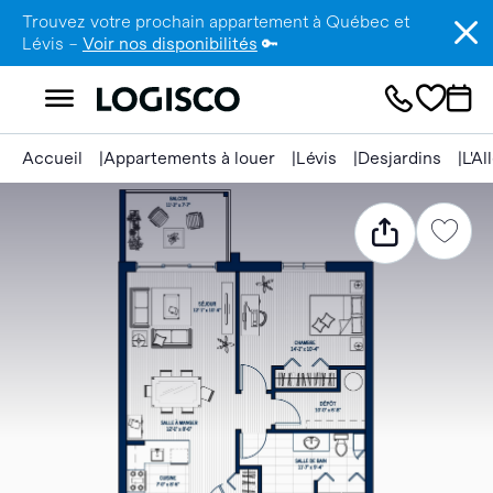
Trouvez votre prochain appartement à Québec et
Lévis –
Voir nos disponibilités
🔑
Accueil
Appartements à louer
Lévis
Desjardins
L'A