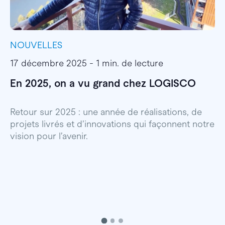
NOUVELLES
I
17 décembre 2025 - 1 min. de lecture
1
En 2025, on a vu grand chez LOGISCO
E
l
Retour sur 2025 : une année de réalisations, de
projets livrés et d’innovations qui façonnent notre
E
vision pour l’avenir.
p