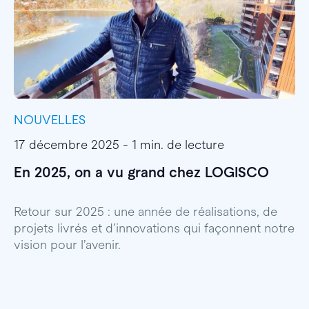
NOUVELLES
I
17 décembre 2025 - 1 min. de lecture
1
En 2025, on a vu grand chez LOGISCO
E
l
Retour sur 2025 : une année de réalisations, de
projets livrés et d’innovations qui façonnent notre
E
vision pour l’avenir.
p