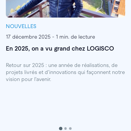
NOUVELLES
I
17 décembre 2025 - 1 min. de lecture
1
En 2025, on a vu grand chez LOGISCO
E
l
Retour sur 2025 : une année de réalisations, de
projets livrés et d’innovations qui façonnent notre
E
vision pour l’avenir.
p