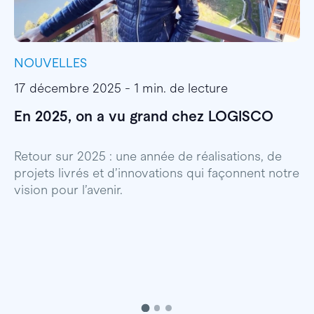
NOUVELLES
I
17 décembre 2025 - 1 min. de lecture
1
En 2025, on a vu grand chez LOGISCO
E
l
Retour sur 2025 : une année de réalisations, de
projets livrés et d’innovations qui façonnent notre
E
vision pour l’avenir.
p