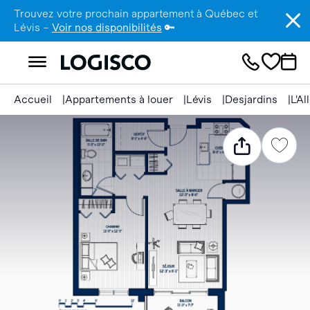
Trouvez votre prochain appartement à Québec et
Lévis –
Voir nos disponibilités
🔑
Accueil
Appartements à louer
Lévis
Desjardins
L'A