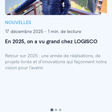
NOUVELLES
I
17 décembre 2025 - 1 min. de lecture
1
En 2025, on a vu grand chez LOGISCO
E
l
Retour sur 2025 : une année de réalisations, de
projets livrés et d’innovations qui façonnent notre
E
vision pour l’avenir.
p