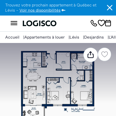
Trouvez votre prochain appartement à Québec et
Lévis –
Voir nos disponibilités
🔑
Accueil
Appartements à louer
Lévis
Desjardins
L'A