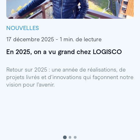
NOUVELLES
I
17 décembre 2025 - 1 min. de lecture
1
En 2025, on a vu grand chez LOGISCO
E
l
Retour sur 2025 : une année de réalisations, de
projets livrés et d’innovations qui façonnent notre
E
vision pour l’avenir.
p