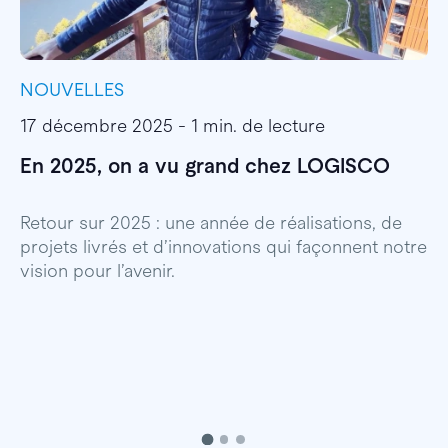
NOUVELLES
I
17 décembre 2025 - 1 min. de lecture
1
En 2025, on a vu grand chez LOGISCO
E
l
Retour sur 2025 : une année de réalisations, de
projets livrés et d’innovations qui façonnent notre
E
vision pour l’avenir.
p