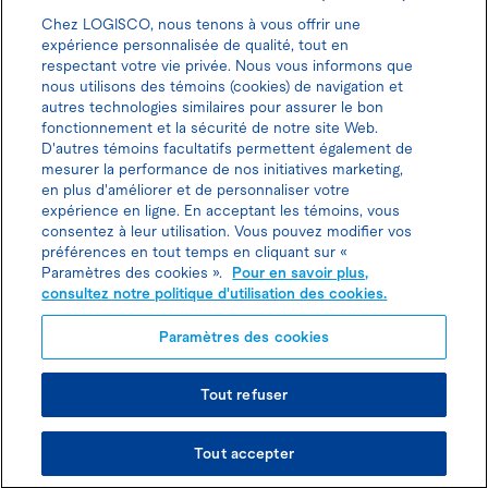
Chez LOGISCO, nous tenons à vous offrir une
expérience personnalisée de qualité, tout en
respectant votre vie privée. Nous vous informons que
nous utilisons des témoins (cookies) de navigation et
Donnez votre avis pour gagner 100$
autres technologies similaires pour assurer le bon
fonctionnement et la sécurité de notre site Web.
D'autres témoins facultatifs permettent également de
mesurer la performance de nos initiatives marketing,
en plus d'améliorer et de personnaliser votre
expérience en ligne. En acceptant les témoins, vous
Politique d'utilisation des cookies
consentez à leur utilisation. Vous pouvez modifier vos
préférences en tout temps en cliquant sur «
Politique de protection des
Paramètres des cookies ».
Pour en savoir plus,
consultez notre politique d'utilisation des cookies.
renseignements personnels
Paramètres des cookies
Planifier une visite
Tout refuser
© TOUS DROITS RÉSERVÉS LOGISCO 2026
Joindre l’agent de location
Tout accepter