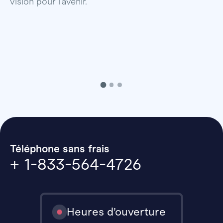
vision pour l’avenir.
p
Téléphone sans frais
+ 1-833-564-4726
Heures d’ouverture