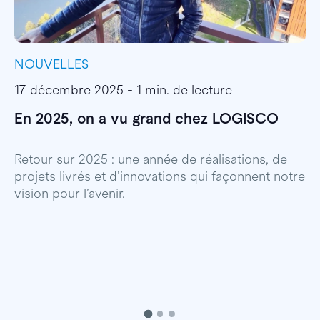
NOUVELLES
I
17 décembre 2025 - 1 min. de lecture
1
En 2025, on a vu grand chez LOGISCO
E
l
Retour sur 2025 : une année de réalisations, de
projets livrés et d’innovations qui façonnent notre
E
vision pour l’avenir.
p