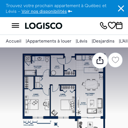
Trouvez votre prochain appartement à Québec et
Lévis –
Voir nos disponibilités
🔑
Accueil
Appartements à louer
Lévis
Desjardins
L'A