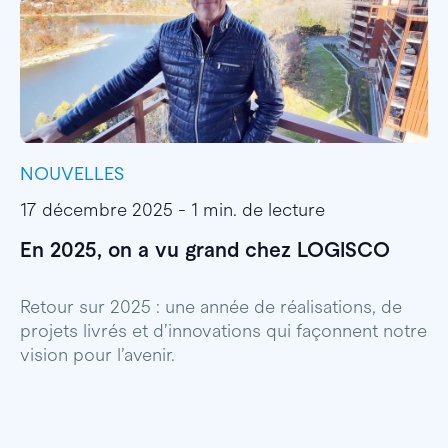
NOUVELLES
I
17 décembre 2025 - 1 min. de lecture
1
En 2025, on a vu grand chez LOGISCO
E
l
Retour sur 2025 : une année de réalisations, de
projets livrés et d’innovations qui façonnent notre
E
vision pour l’avenir.
p