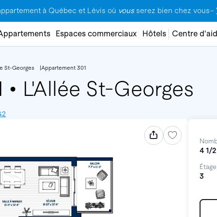
appartement à Québec et Lévis où
vous
serez bien chez vous–
Appartements
Espaces commerciaux
Hôtels
Centre d'ai
lée St-Georges
Appartement 301
1
•
L'Allée St-Georges
G2
Nomb
4 1/2
Étage
3