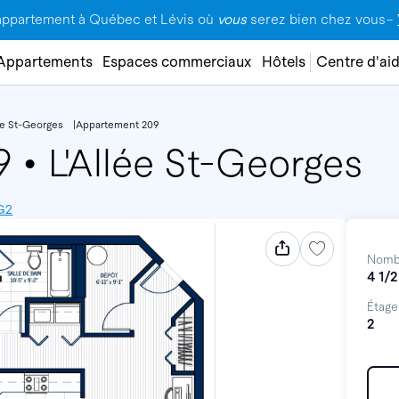
appartement à Québec et Lévis où
vous
serez bien chez vous–
Appartements
Espaces commerciaux
Hôtels
Centre d'ai
lée St-Georges
Appartement 209
09
•
L'Allée St-Georges
G2
Nomb
4 1/2
Étage
2