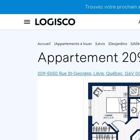
Trouvez votre prochain 
Accueil
Appartements à louer
Lévis
Desjardins
L'Al
Appartement 2
209-5050 Rue St-Georges, Lévis, Québec, G6V 0