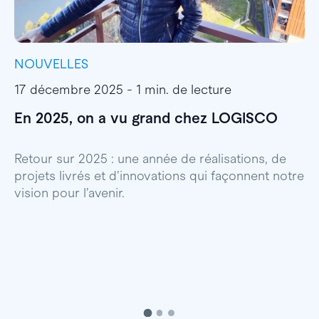
NOUVELLES
I
17 décembre 2025 - 1 min. de lecture
1
En 2025, on a vu grand chez LOGISCO
E
l
Retour sur 2025 : une année de réalisations, de
projets livrés et d’innovations qui façonnent notre
E
vision pour l’avenir.
p