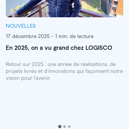
NOUVELLES
I
17 décembre 2025 - 1 min. de lecture
1
En 2025, on a vu grand chez LOGISCO
E
l
Retour sur 2025 : une année de réalisations, de
projets livrés et d’innovations qui façonnent notre
E
vision pour l’avenir.
p