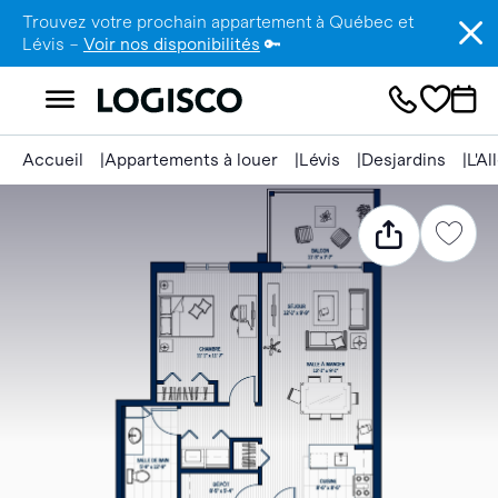
Trouvez votre prochain appartement à Québec et
Lévis –
Voir nos disponibilités
🔑
Accueil
Appartements à louer
Lévis
Desjardins
L'A