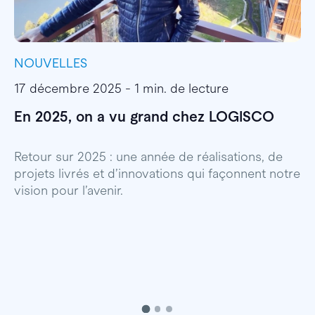
NOUVELLES
I
17 décembre 2025 - 1 min. de lecture
1
En 2025, on a vu grand chez LOGISCO
E
l
Retour sur 2025 : une année de réalisations, de
projets livrés et d’innovations qui façonnent notre
E
vision pour l’avenir.
p