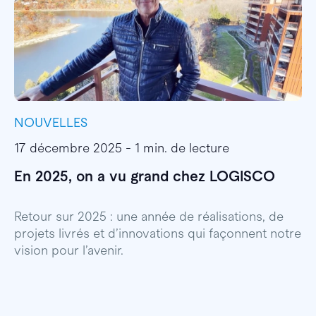
NOUVELLES
I
17 décembre 2025 - 1 min. de lecture
1
En 2025, on a vu grand chez LOGISCO
E
l
Retour sur 2025 : une année de réalisations, de
projets livrés et d’innovations qui façonnent notre
E
vision pour l’avenir.
p