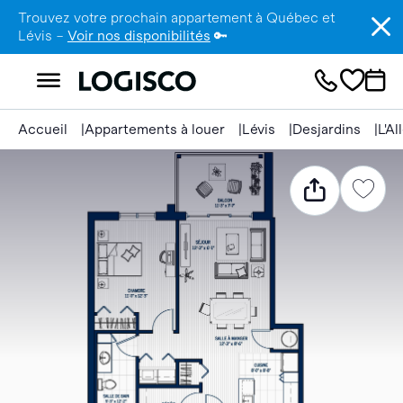
Trouvez votre prochain appartement à Québec et
Lévis –
Voir nos disponibilités
🔑
Accueil
Appartements à louer
Lévis
Desjardins
L'A