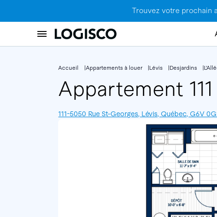
Trouvez votre prochain 
Accueil
Appartements à louer
Lévis
Desjardins
L'Al
Appartement 11
111-5050 Rue St-Georges, Lévis, Québec, G6V 0