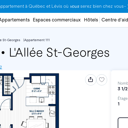
appartement à Québec et Lévis où
vous
serez bien chez vous–
Appartements
Espaces commerciaux
Hôtels
Centre d'ai
lée St-Georges
Appartement 111
1
•
L'Allée St-Georges
G2
Nomb
3 1/2
Étage
1