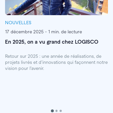
NOUVELLES
I
17 décembre 2025 - 1 min. de lecture
1
En 2025, on a vu grand chez LOGISCO
E
l
Retour sur 2025 : une année de réalisations, de
projets livrés et d’innovations qui façonnent notre
E
vision pour l’avenir.
p