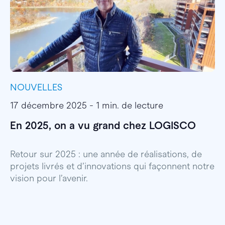
NOUVELLES
I
17 décembre 2025 - 1 min. de lecture
1
En 2025, on a vu grand chez LOGISCO
E
l
Retour sur 2025 : une année de réalisations, de
projets livrés et d’innovations qui façonnent notre
E
vision pour l’avenir.
p