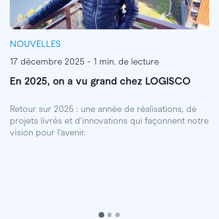
NOUVELLES
I
17 décembre 2025 - 1 min. de lecture
1
En 2025, on a vu grand chez LOGISCO
E
l
Retour sur 2025 : une année de réalisations, de
projets livrés et d’innovations qui façonnent notre
E
vision pour l’avenir.
p