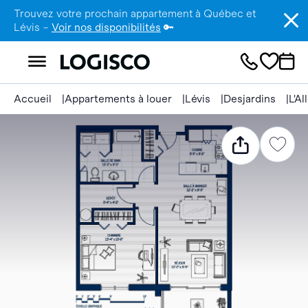
Trouvez votre prochain appartement à Québec et
Lévis –
Voir nos disponibilités
🔑
Accueil
Appartements à louer
Lévis
Desjardins
L'A