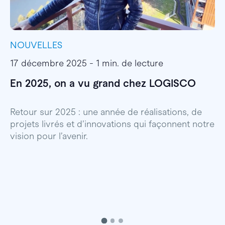
NOUVELLES
I
17 décembre 2025 - 1 min. de lecture
1
En 2025, on a vu grand chez LOGISCO
E
l
Retour sur 2025 : une année de réalisations, de
projets livrés et d’innovations qui façonnent notre
E
vision pour l’avenir.
p