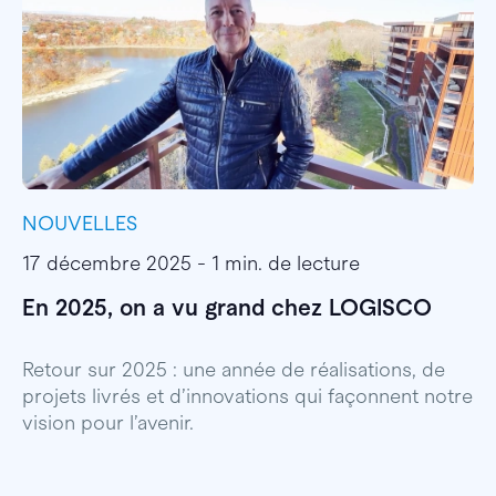
NOUVELLES
I
17 décembre 2025 - 1 min. de lecture
1
En 2025, on a vu grand chez LOGISCO
E
l
Retour sur 2025 : une année de réalisations, de
projets livrés et d’innovations qui façonnent notre
E
vision pour l’avenir.
p