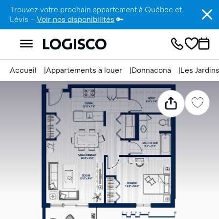
Trouvez votre prochain appartement à Québec et
Lévis –
Voir nos disponibilités
🔑
Accueil
Appartements à louer
Donnacona
Les Jardin