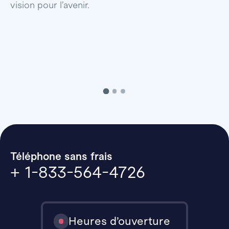
vision pour l’avenir.
p
Téléphone sans frais
+ 1-833-564-4726
Heures d’ouverture