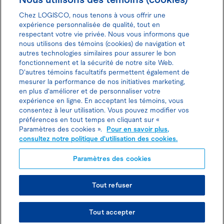
Chez LOGISCO, nous tenons à vous offrir une
expérience personnalisée de qualité, tout en
respectant votre vie privée. Nous vous informons que
nous utilisons des témoins (cookies) de navigation et
Donnez votre avis pour gagner 100$
autres technologies similaires pour assurer le bon
fonctionnement et la sécurité de notre site Web.
D'autres témoins facultatifs permettent également de
mesurer la performance de nos initiatives marketing,
en plus d'améliorer et de personnaliser votre
expérience en ligne. En acceptant les témoins, vous
Politique d'utilisation des cookies
consentez à leur utilisation. Vous pouvez modifier vos
préférences en tout temps en cliquant sur «
Politique de protection des
Paramètres des cookies ».
Pour en savoir plus,
consultez notre politique d'utilisation des cookies.
renseignements personnels
Paramètres des cookies
Joindre l’agent de location
Tout refuser
© TOUS DROITS RÉSERVÉS LOGISCO 2026
Tout accepter