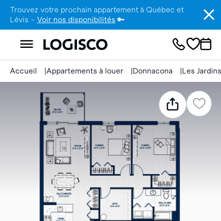
Trouvez votre prochain appartement à Québec et
Lévis –
Voir nos disponibilités
🔑
Accueil
Appartements à louer
Donnacona
Les Jardin