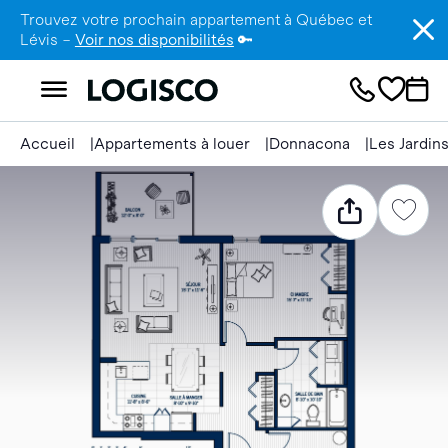
Trouvez votre prochain appartement à Québec et
Lévis –
Voir nos disponibilités
🔑
Accueil
Appartements à louer
Donnacona
Les Jardin