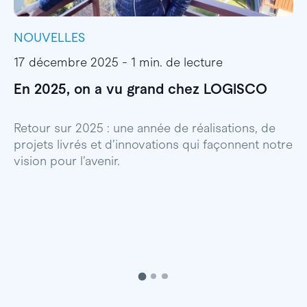
NOUVELLES
I
17 décembre 2025 - 1 min. de lecture
1
En 2025, on a vu grand chez LOGISCO
E
l
Retour sur 2025 : une année de réalisations, de
projets livrés et d’innovations qui façonnent notre
E
vision pour l’avenir.
p