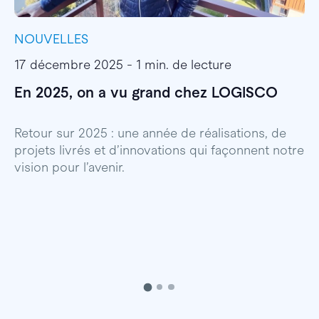
NOUVELLES
I
17 décembre 2025 - 1 min. de lecture
1
En 2025, on a vu grand chez LOGISCO
E
l
Retour sur 2025 : une année de réalisations, de
projets livrés et d’innovations qui façonnent notre
E
vision pour l’avenir.
p