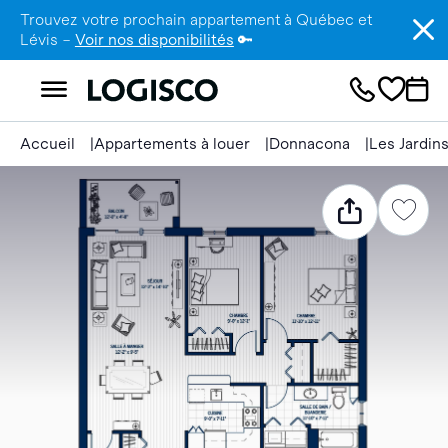
Trouvez votre prochain appartement à Québec et
Lévis –
Voir nos disponibilités
🔑
Accueil
Appartements à louer
Donnacona
Les Jardin