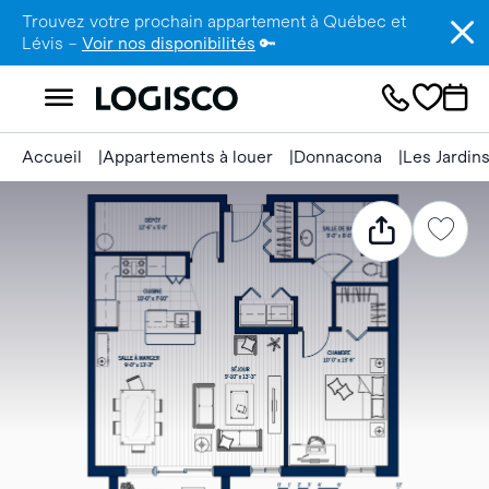
Trouvez votre prochain appartement à Québec et
Lévis –
Voir nos disponibilités
🔑
Accueil
Appartements à louer
Donnacona
Les Jardin