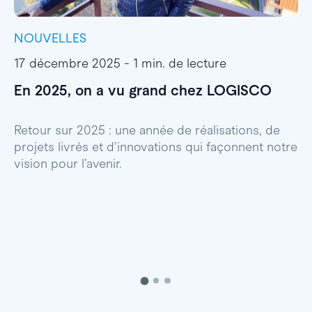
NOUVELLES
I
17 décembre 2025 - 1 min. de lecture
1
En 2025, on a vu grand chez LOGISCO
E
l
Retour sur 2025 : une année de réalisations, de
projets livrés et d’innovations qui façonnent notre
E
vision pour l’avenir.
p