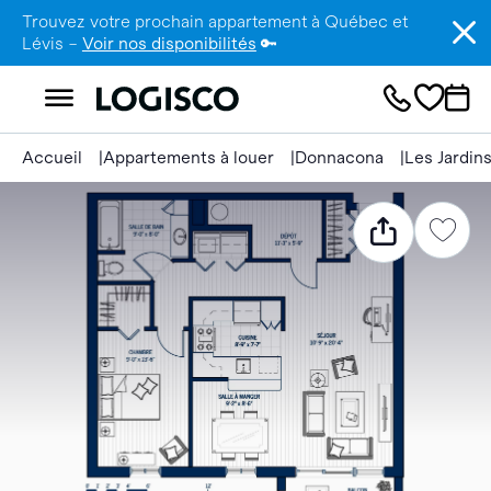
Trouvez votre prochain appartement à Québec et
Lévis –
Voir nos disponibilités
🔑
Accueil
Appartements à louer
Donnacona
Les Jardin