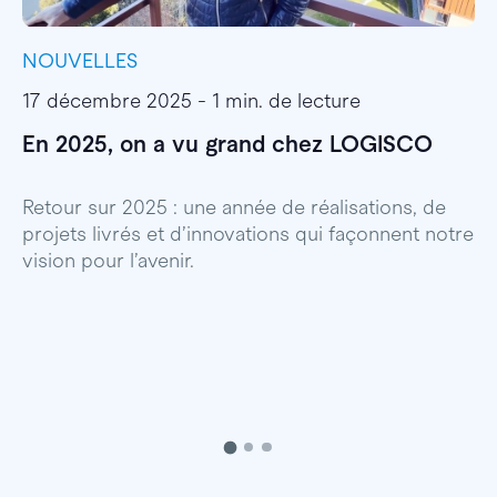
NOUVELLES
I
17 décembre 2025 - 1 min. de lecture
1
En 2025, on a vu grand chez LOGISCO
E
l
Retour sur 2025 : une année de réalisations, de
projets livrés et d’innovations qui façonnent notre
E
vision pour l’avenir.
p