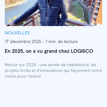
NOUVELLES
I
17 décembre 2025 - 1 min. de lecture
1
En 2025, on a vu grand chez LOGISCO
E
l
Retour sur 2025 : une année de réalisations, de
projets livrés et d’innovations qui façonnent notre
E
vision pour l’avenir.
p