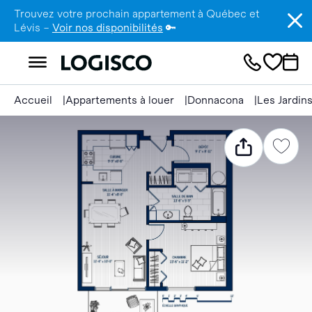
Trouvez votre prochain appartement à Québec et
Lévis –
Voir nos disponibilités
🔑
Accueil
Appartements à louer
Donnacona
Les Jardin