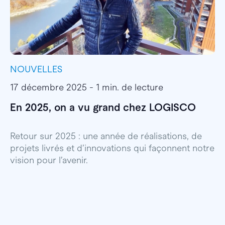
NOUVELLES
I
17 décembre 2025 - 1 min. de lecture
1
En 2025, on a vu grand chez LOGISCO
E
l
Retour sur 2025 : une année de réalisations, de
projets livrés et d’innovations qui façonnent notre
E
vision pour l’avenir.
p