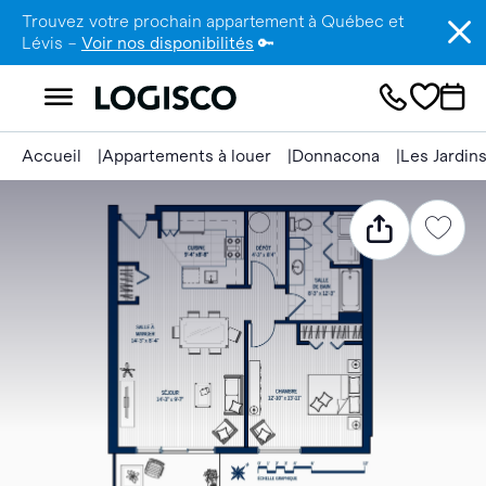
Trouvez votre prochain appartement à Québec et
Lévis –
Voir nos disponibilités
🔑
Accueil
Appartements à louer
Donnacona
Les Jardin