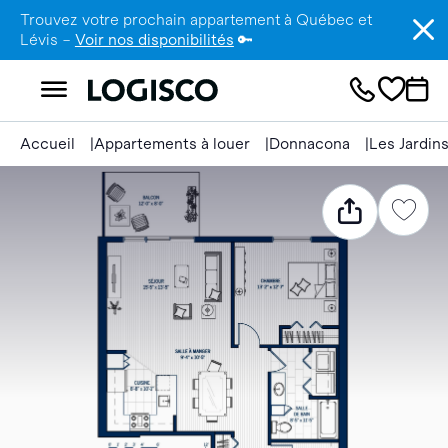
Trouvez votre prochain appartement à Québec et
Lévis –
Voir nos disponibilités
🔑
Accueil
Appartements à louer
Donnacona
Les Jardin