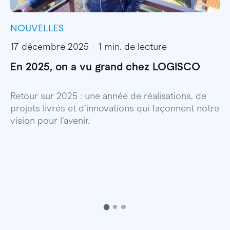
NOUVELLES
I
17 décembre 2025 - 1 min. de lecture
1
En 2025, on a vu grand chez LOGISCO
E
l
Retour sur 2025 : une année de réalisations, de
projets livrés et d’innovations qui façonnent notre
E
vision pour l’avenir.
p