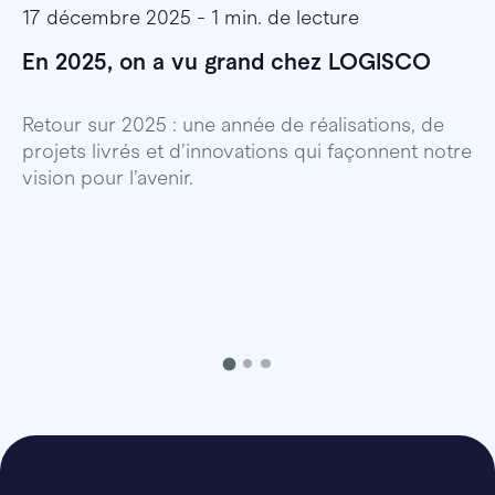
17 décembre 2025 - 1 min. de lecture
1
En 2025, on a vu grand chez LOGISCO
E
l
Retour sur 2025 : une année de réalisations, de
projets livrés et d’innovations qui façonnent notre
E
vision pour l’avenir.
p