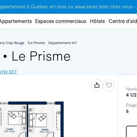
appartement à Québec et Lévis où
vous
serez bien chez vous–
Appartements
Espaces commerciaux
Hôtels
Centre d'ai
lery-Cap-Rouge
Le Prisme
Appartement 611
1
•
Le Prisme
 G1W 0E7
Nomb
4 1/2
Étage
6