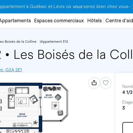
appartement à Québec et Lévis où
vous
serez bien chez vous–
Appartements
Espaces commerciaux
Hôtels
Centre d'ai
es Boisés de la Colline
Appartement 312
2
•
Les Boisés de la Col
ec, G2A 2E1
Nomb
4 1/2
Étage
3