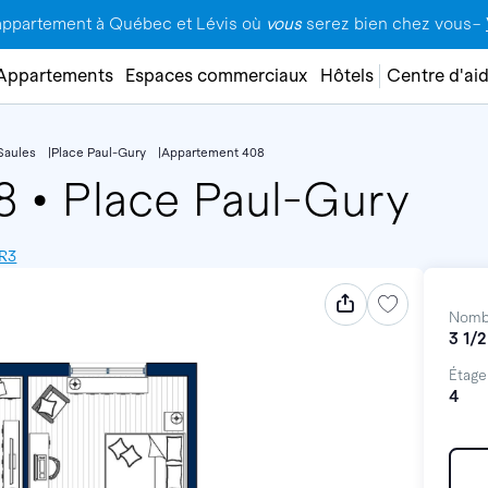
appartement à Québec et Lévis où
vous
serez bien chez vous–
Appartements
Espaces commerciaux
Hôtels
Centre d'ai
Saules
Place Paul-Gury
Appartement 408
08
•
Place Paul-Gury
4R3
Nomb
3 1/2
Étage
4