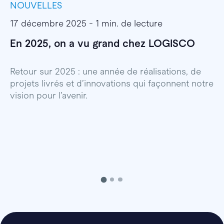
NOUVELLES
I
17 décembre 2025 - 1 min. de lecture
1
En 2025, on a vu grand chez LOGISCO
E
l
Retour sur 2025 : une année de réalisations, de
projets livrés et d’innovations qui façonnent notre
E
vision pour l’avenir.
p