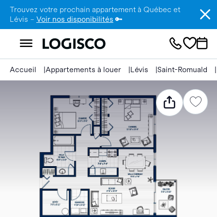
Trouvez votre prochain appartement à Québec et
Lévis –
Voir nos disponibilités
🔑
Accueil
Appartements à louer
Lévis
Saint-Romuald