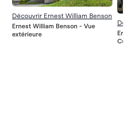
Découvrir Ernest William Benson
Décou
Ernest William Benson - Vue
Ernes
extérieure
Cuisi