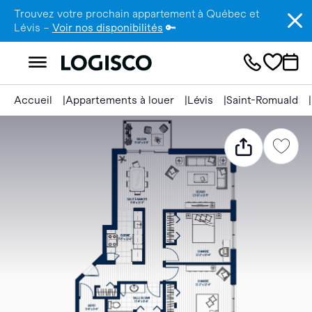
Trouvez votre prochain appartement à Québec et
Lévis –
Voir nos disponibilités
🔑
Accueil
Appartements à louer
Lévis
Saint-Romuald