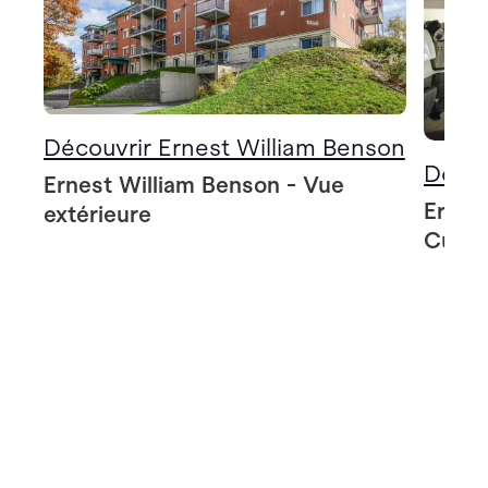
Découvrir Ernest William Benson
Décou
Ernest William Benson - Vue
Ernes
extérieure
Cuisi