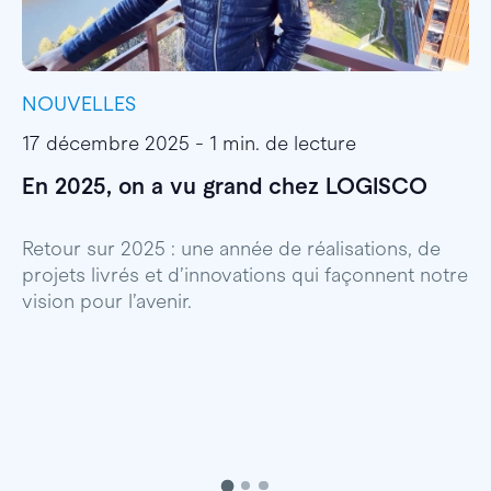
NOUVELLES
I
17 décembre 2025 - 1 min. de lecture
1
En 2025, on a vu grand chez LOGISCO
E
l
Retour sur 2025 : une année de réalisations, de
projets livrés et d’innovations qui façonnent notre
E
vision pour l’avenir.
p