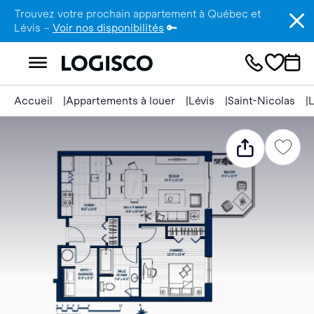
Trouvez votre prochain appartement à Québec et
Lévis –
Voir nos disponibilités
🔑
Accueil
Appartements à louer
Lévis
Saint-Nicolas
L