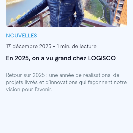
NOUVELLES
I
17 décembre 2025 - 1 min. de lecture
1
En 2025, on a vu grand chez LOGISCO
E
l
Retour sur 2025 : une année de réalisations, de
projets livrés et d’innovations qui façonnent notre
E
vision pour l’avenir.
p