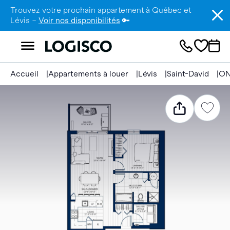
Trouvez votre prochain appartement à Québec et
Lévis –
Voir nos disponibilités
🔑
Accueil
Appartements à louer
Lévis
Saint-David
O