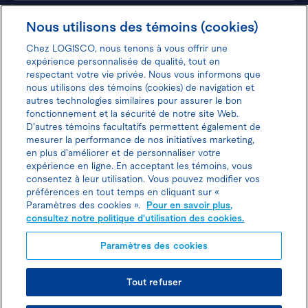
Hôtels
Nous utilisons des témoins (cookies)
Chez LOGISCO, nous tenons à vous offrir une
expérience personnalisée de qualité, tout en
respectant votre vie privée. Nous vous informons que
nous utilisons des témoins (cookies) de navigation et
Donnez votre avis pour gagner 100$
autres technologies similaires pour assurer le bon
fonctionnement et la sécurité de notre site Web.
D'autres témoins facultatifs permettent également de
mesurer la performance de nos initiatives marketing,
en plus d'améliorer et de personnaliser votre
expérience en ligne. En acceptant les témoins, vous
Politique d'utilisation des cookies
consentez à leur utilisation. Vous pouvez modifier vos
préférences en tout temps en cliquant sur «
Politique de protection des
Paramètres des cookies ».
Pour en savoir plus,
consultez notre politique d'utilisation des cookies.
renseignements personnels
Paramètres des cookies
Joindre l’agent de location
Tout refuser
© TOUS DROITS RÉSERVÉS LOGISCO 2026