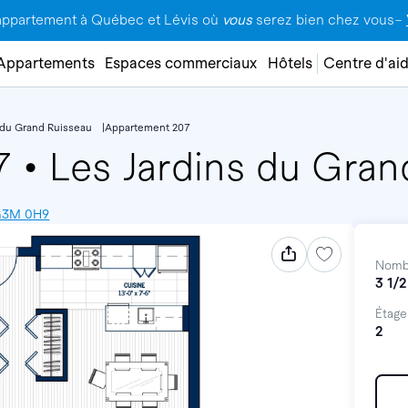
appartement à Québec et Lévis où
vous
serez bien chez vous–
Appartements
Espaces commerciaux
Hôtels
Centre d'ai
 du Grand Ruisseau
Appartement 207
07
•
Les Jardins du Gran
 G3M 0H9
Nomb
3 1/2
Étage
2